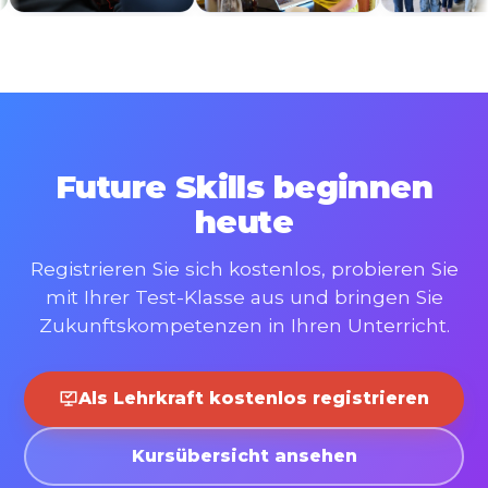
auf spielerische…
Mehr anzeigen
Anja
MS Steinergasse
Englisch, Biologie, Informatik,
Digitale Grundbildung, Kunst &
Future Skills beginnen
Gestaltung
heute
Registrieren Sie sich kostenlos, probieren Sie
mit Ihrer Test-Klasse aus und bringen Sie
Zukunftskompetenzen in Ihren Unterricht.
Die Talentslounge bot unseren
Schülerinnen und Schülern einen
Als Lehrkraft kostenlos registrieren
großartigen, motivierenden
Einstieg ins Programmieren!
Kursübersicht ansehen