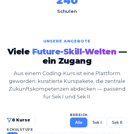
240
Schulen
UNSERE ANGEBOTE
Viele
Future-Skill-Welten
—
ein Zugang
Aus einem Coding-Kurs ist eine Plattform
geworden: kuratierte Kurspakete, die zentrale
Zukunftskompetenzen abdecken — passend
für Sek I und Sek II.
BEREICH
8 Kurse
Alle
Sek I
Sek II
SCHULSTUFE