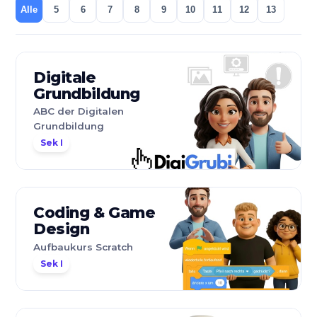
Alle
5
6
7
8
9
10
11
12
13
Digitale
Grundbildung
ABC der Digitalen
Grundbildung
Sek I
Coding & Game
Design
Aufbaukurs Scratch
Sek I