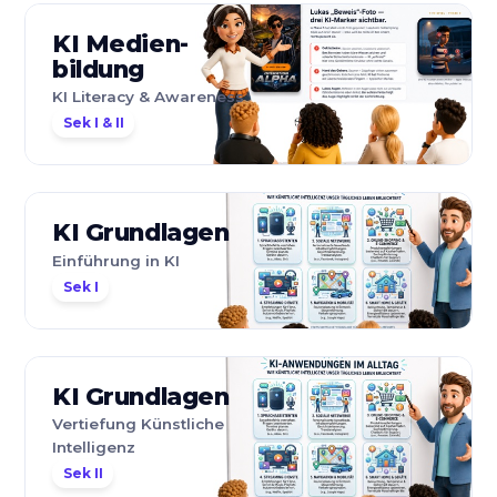
KI Medien­
bildung
KI Literacy & Awareness
Sek I & II
KI Grundlagen
Einführung in KI
Sek I
KI Grundlagen
Vertiefung Künstliche
Intelligenz
Sek II