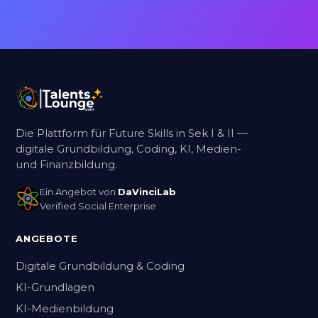
Cornelia B.
MS Albrechtsberg
Englisch, Geschichte, Biologie,
Digitale Grundbildung
Die Plattform für Future Skills in Sek I & II —
digitale Grundbildung, Coding, KI, Medien-
Durch die Talentslounge konnte
und Finanzbildung.
jedes Kind Erfahrung im
Ein Angebot von
DaVinciLab
Programmieren im eigenen
Verified Social Enterprise
Tempo machen. Alle
Schüler*innen waren…
ANGEBOTE
Mehr anzeigen
Digitale Grundbildung & Coding
KI-Grundlagen
Cornelia W.
KI-Medienbildung
MS Albrechtsberg